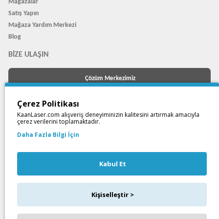
Mağazalar
Satış Yapın
Mağaza Yardım Merkezi
Blog
BIZE ULAŞIN
Çözüm Merkezimiz
veya
Çerez Politikası
Çağrı Merkezimizi arayın
KaanLaser.com alışveriş deneyiminizin kalitesini artırmak amacıyla
çerez verilerini toplamaktadır.
+903526060423
Daha Fazla Bilgi İçin
WhatsApp Destek Hattı
Kabul Et
Kişiselleştir >
Kaan Laser - Yenilikçi Tasarımlarla Lazer Kesim Keçe ve Ahşap Ürünler © 2026 - Tüm