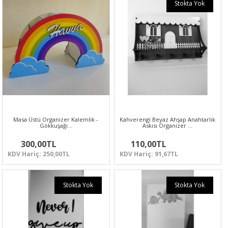
Stokta Yok
Masa Üstü Organizer Kalemlik -
Kahverengi Beyaz Ahşap Anahtarlık
Gökkuşağı…
Askısı Organizer …
300,00TL
110,00TL
KDV Hariç: 250,00TL
KDV Hariç: 91,67TL
Stokta Yok
Stokta Yok