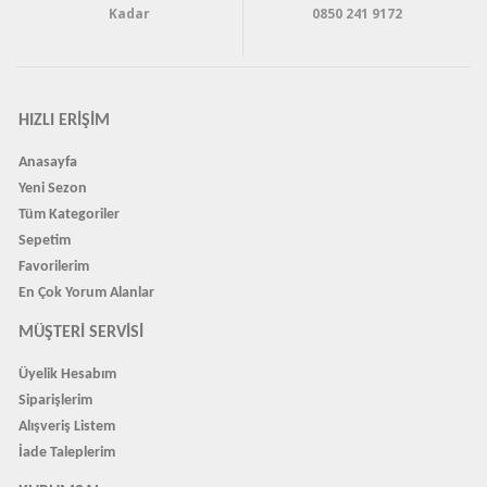
Kadar
0850 241 9172
HIZLI ERIŞIM
Anasayfa
Yeni Sezon
Tüm Kategoriler
Sepetim
Favorilerim
En Çok Yorum Alanlar
MÜŞTERI SERVISI
Üyelik Hesabım
Siparişlerim
Alışveriş Listem
İade Taleplerim