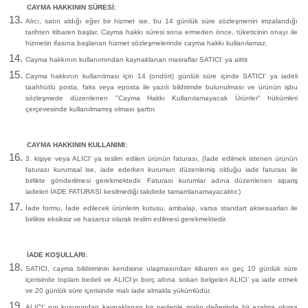
CAYMA HAKKININ SÜRESİ:
Alıcı, satın aldığı eğer bir hizmet ise, bu 14 günlük süre sözleşmenin imzalandığı
tarihten itibaren başlar. Cayma hakkı süresi sona ermeden önce, tüketicinin onayı ile
hizmetin ifasına başlanan hizmet sözleşmelerinde cayma hakkı kullanılamaz.
Cayma hakkının kullanımından kaynaklanan masraflar SATICI’ ya aittir.
Cayma hakkının kullanılması için 14 (ondört) günlük süre içinde SATICI' ya iadeli
taahhütlü posta, faks veya eposta ile yazılı bildirimde bulunulması ve ürünün işbu
sözleşmede düzenlenen "Cayma Hakkı Kullanılamayacak Ürünler" hükümleri
çerçevesinde kullanılmamış olması şarttır.
CAYMA HAKKININ KULLANIMI:
3. kişiye veya ALICI’ ya teslim edilen ürünün faturası, (İade edilmek istenen ürünün
faturası kurumsal ise, iade ederken kurumun düzenlemiş olduğu iade faturası ile
birlikte gönderilmesi gerekmektedir. Faturası kurumlar adına düzenlenen sipariş
iadeleri İADE FATURASI kesilmediği takdirde tamamlanamayacaktır.)
İade formu, İade edilecek ürünlerin kutusu, ambalajı, varsa standart aksesuarları ile
birlikte eksiksiz ve hasarsız olarak teslim edilmesi gerekmektedir.
İADE KOŞULLARI:
SATICI, cayma bildiriminin kendisine ulaşmasından itibaren en geç 10 günlük süre
içerisinde toplam bedeli ve ALICI’yı borç altına sokan belgeleri ALICI’ ya iade etmek
ve 20 günlük süre içerisinde malı iade almakla yükümlüdür.
ALICI’ nın kusurundan kaynaklanan bir nedenle malın değerinde bir azalma olursa