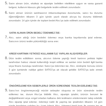
Satın alınan ürün, eksiksiz ve siparişte belirtilen niteliklere uygun ve varsa garanti
belgesi, kullanım klavuzu gibi belgelerle teslim edilmek zorundadır.
Satın alınan ürünün satılmasının imkansızlaşması durumunda, satıcı bu durumu
öğrendiğinden itibaren 3 gün içinde yazılı olarak alıcıya bu durumu bildirmek
zorundadır. 14 gün içinde de toplam bedel Alıcı’ya iade edilmek zorundadır.
SATIN ALINAN ÜRÜN BEDELİ ÖDENMEZ İSE:
Alıcı, satın aldığı ürün bedelini ödemez veya banka kayıtlarında iptal ederse,
Satıcının ürünü teslim yükümlülüğü sona erer.
KREDİ KARTININ YETKİSİZ KULLANIMI İLE YAPILAN ALIŞVERİŞLER:
Ürün teslim edildikten sonra, alıcının ödeme yaptığı kredi kartının yetkisiz kişiler
tarafından haksız olarak kullanıldığı tespit edilirse ve satılan ürün bedeli ilgili banka
veya finans kuruluşu tarafından Satıcı'ya ödenmez ise, Alıcı, sözleşme konusu ürünü
3 gün içerisinde nakliye gideri SATICI’ya ait olacak şekilde SATICI’ya iade etmek
zorundadır.
ÖNGÖRÜLEMEYEN SEBEPLERLE ÜRÜN SÜRESİNDE TESLİM EDİLEMEZ İSE:
Satıcı’nın öngöremeyeceği mücbir sebepler oluşursa ve ürün süresinde teslim
edilemez ise, durum Alıcı’ya bildirilir. Alıcı, siparişin iptalini, ürünün benzeri ile
değiştirilmesini veya engel ortadan kalkana dek teslimatın ertelenmesini talep edebilir.
Alıcı siparişi iptal ederse; ödemeyi nakit ile yapmış ise iptalinden itibaren 14 gün
içinde kendisine nakden bu ücret ödenir. Alıcı, ödemeyi kredi kartı ile yapmış ise ve