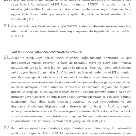
veya iade imkânsızlaşırsa ALICI kusuru oranında SATICI’ nın zararlarını tazmin
etmekle yükümlüdür. Ancak cayma hakkı süresi içinde malın veya ürünün usulüne
uygun kullanılması sebebiyle meydana gelen değişiklik ve bozulmalardan ALICI
sorumlu değildir.
Cayma hakkının kullanılması nedeniyle SATICI tarafından düzenlenen kampanya limit
tutarının altına düşülmesi halinde kampanya kapsamında faydalanılan indirim miktarı
iptal edilir.
CAYMA HAKKI KULLANILAMAYACAK ÜRÜNLER:
ALICI’nın isteği veya açıkça kişisel ihtiyaçları doğrultusunda hazırlanan ve geri
gönderilmeye müsait olmayan, iç giyim alt parçaları, mayo ve bikini altları, makyaj
malzemeleri, tek kullanımlık ürünler, çabuk bozulma tehlikesi olan veya son kullanma
tarihi geçme ihtimali olan mallar, ALICI’ya teslim edilmesinin ardından ALICI tarafından
ambalajı açıldığı takdirde iade edilmesi sağlık ve hijyen açısından uygun olmayan
ürünler, teslim edildikten sonra başka ürünlerle karışan ve doğası gereği ayrıştırılması
mümkün olmayan ürünler, Abonelik sözleşmesi kapsamında sağlananlar dışında,
gazete ve dergi gibi süreli yayınlara ilişkin mallar, Elektronik ortamda anında ifa edilen
hizmetler veya tüketiciye anında teslim edilen gayrimaddi mallar, ile ses veya görüntü
kayıtlarının, kitap, dijital içerik, yazılım programlarının, veri kaydedebilme ve veri
depolama cihazlarının, bilgisayar sarf malzemelerinin, ambalajının ALICI tarafından
açılmış olması halinde iadesi Yönetmelik gereği mümkün değildir. Ayrıca Cayma hakkı
süresi sona ermeden önce, tüketicinin onayı ile ifasına başlanan hizmetlere ilişkin
cayma hakkının kullanılması da Yönetmelik gereği mümkün değildir.
Kozmetik ve kişisel bakım ürünleri, iç giyim ürünleri, mayo, bikini, kitap, kopyalanabilir
yazılım ve programlar, DVD, VCD, CD ve kasetler ile kırtasiye sarf malzemeleri (toner,