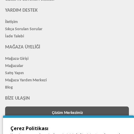
YARDIM DESTEK
İletişim
Sıkça Sorulan Sorular
İade Talebi
MAĞAZA ÜYELIĞI
Mağaza Girişi
Mağazalar
Satış Yapın
Mağaza Yardım Merkezi
Blog
BIZE ULAŞIN
Çözüm Merkezimiz
veya
Çerez Politikası
Çağrı Merkezimizi arayın