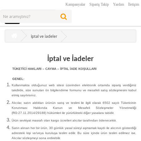
Kampanyalar
Sipariş Takip
Yardım
İletişim
İptal ve İadeler
İptal ve İadeler
TÜKETİCİ HAKLARI – CAYMA – İPTAL İADE KOŞULLARI
GENEL:
Kullanmakta olduğunuz web sitesi üzerinden elektronik ortamda sipariş verdiğiniz
takdirde, size sunulan ön bilgilendirme formunu ve mesafeli satış sözleşmesini kabul
etmiş sayılırsınız.
Alıcılar, satın aldıkları ürünün satış ve teslimi ile ilgili olarak 6502 sayılı Tüketicinin
Korunması Hakkında Kanun ve Mesafeli Sözleşmeler Yönetmeliği
(RG:27.11.2014/29188) hükümleri ile yürürlükteki diğer yasalara tabidir.
Ürün sevkiyat masrafı olan kargo ücretleri alıcılar tarafından ödenecektir.
Satın alınan her bir ürün, 30 günlük yasal süreyi aşmamak kaydı ile alıcının gösterdiği
adresteki kişi ve/veya kuruluşa teslim edilir. Bu süre içinde ürün teslim edilmez ise,
Alıcılar sözleşmeyi sona erdirebilir.