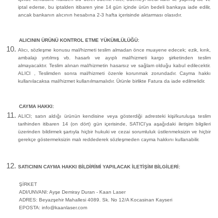
iptal ederse, bu iptalden itibaren yine 14 gün içinde ürün bedeli bankaya iade edilir,
ancak bankanın alıcının hesabına 2-3 hafta içerisinde aktarması olasıdır.
ALICININ ÜRÜNÜ KONTROL ETME YÜKÜMLÜLÜĞÜ:
Alıcı, sözleşme konusu mal/hizmeti teslim almadan önce muayene edecek; ezik, kırık,
ambalajı yırtılmış vb. hasarlı ve ayıplı mal/hizmeti kargo şirketinden teslim
almayacaktır. Teslim alınan mal/hizmetin hasarsız ve sağlam olduğu kabul edilecektir.
ALICI , Teslimden sonra mal/hizmeti özenle korunmak zorundadır. Cayma hakkı
kullanılacaksa mal/hizmet kullanılmamalıdır. Ürünle birlikte Fatura da iade edilmelidir.
CAYMA HAKKI:
ALICI; satın aldığı ürünün kendisine veya gösterdiği adresteki kişi/kuruluşa teslim
tarihinden itibaren 14 (on dört) gün içerisinde, SATICI’ya aşağıdaki iletişim bilgileri
üzerinden bildirmek şartıyla hiçbir hukuki ve cezai sorumluluk üstlenmeksizin ve hiçbir
gerekçe göstermeksizin malı reddederek sözleşmeden cayma hakkını kullanabilir.
SATICININ CAYMA HAKKI BİLDİRİMİ YAPILACAK İLETİŞİM BİLGİLERİ:
ŞİRKET
ADI/UNVANI: Ayşe Demiray Duran - Kaan Laser
ADRES: Beyazşehir Mahallesi 4089. Sk. No 12/A Kocasinan Kayseri
EPOSTA:
info@kaanlaser.com