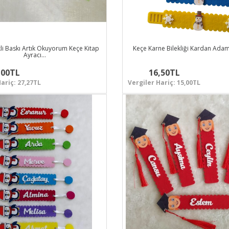
kli Baskı Artık Okuyorum Keçe Kitap
Keçe Karne Bilekliği Kardan Adam
Ayracı…
,00TL
16,50TL
ariç: 27,27TL
Vergiler Hariç: 15,00TL