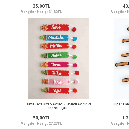
35,00TL
40
Vergiler Hariç: 31,82TL
Vergiler H
İsimli Keçe Kitap Ayracı - Sevimli Ayıcık ve
Süper Kahr
Dinazor Figürl…
30,00TL
1.
Vergiler Hariç: 27,27TL
Vergiler H