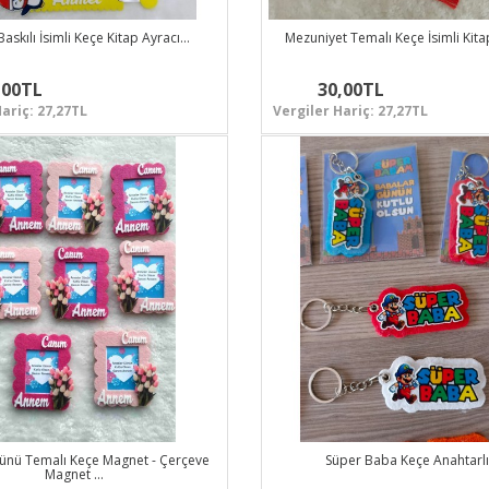
Baskılı İsimli Keçe Kitap Ayracı…
Mezuniyet Temalı Keçe İsimli Kit
,00TL
30,00TL
ariç: 27,27TL
Vergiler Hariç: 27,27TL
ünü Temalı Keçe Magnet - Çerçeve
Süper Baba Keçe Anahtarl
Magnet …