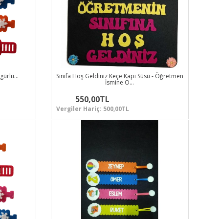
igürlü…
Sınıfa Hoş Geldiniz Keçe Kapı Süsü - Öğretmen
İsmine Ö…
550,00TL
Vergiler Hariç: 500,00TL