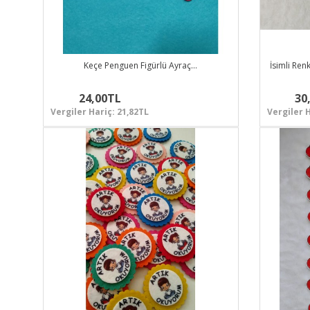
Keçe Penguen Figürlü Ayraç…
İsimli Ren
24,00TL
30
Vergiler Hariç: 21,82TL
Vergiler H