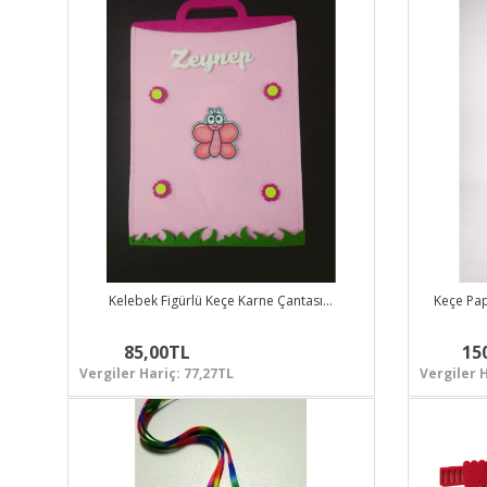
Kelebek Figürlü Keçe Karne Çantası…
Keçe Papa
85,00TL
15
Vergiler Hariç: 77,27TL
Vergiler H