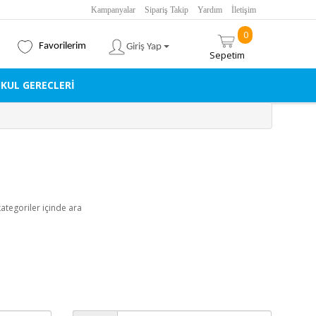
Kampanyalar
Sipariş Takip
Yardım
İletişim
0
Favorilerim
Giriş Yap
Sepetim
KUL GERECLERI
kategoriler içinde ara