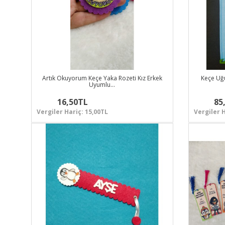
Artık Okuyorum Keçe Yaka Rozeti Kız Erkek
Keçe Uğu
Uyumlu…
16,50TL
85
Vergiler Hariç: 15,00TL
Vergiler H