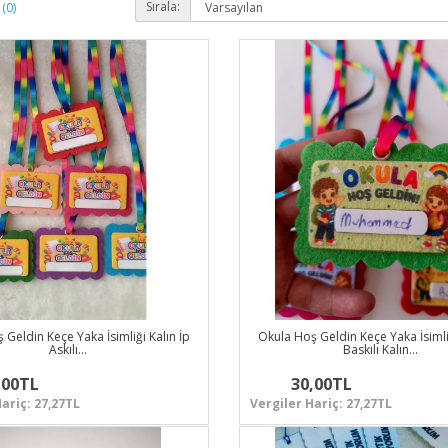
Sırala:
(0)
 Geldin Keçe Yaka İsimliği Kalın İp
Okula Hoş Geldin Keçe Yaka İsimliğ
Askılı…
Baskılı Kalın…
,00TL
30,00TL
ariç: 27,27TL
Vergiler Hariç: 27,27TL