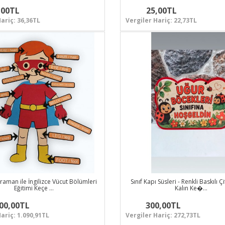
,00TL
25,00TL
ariç: 36,36TL
Vergiler Hariç: 22,73TL
aman ile İngilizce Vücut Bölümleri
Sınıf Kapı Süsleri - Renkli Baskılı 
Eğitimi Keçe …
Kalın Ke�…
200,00TL
300,00TL
ariç: 1.090,91TL
Vergiler Hariç: 272,73TL