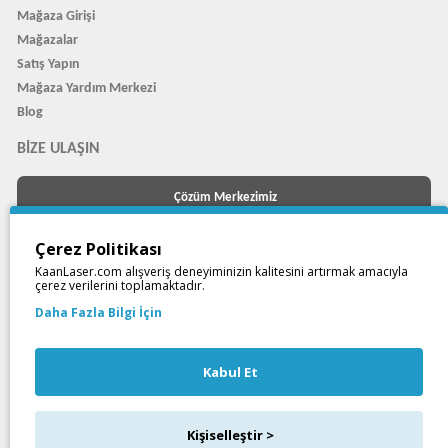
Mağaza Girişi
Mağazalar
Satış Yapın
Mağaza Yardım Merkezi
Blog
BIZE ULAŞIN
Çözüm Merkezimiz
veya
Çerez Politikası
Çağrı Merkezimizi arayın
KaanLaser.com alışveriş deneyiminizin kalitesini artırmak amacıyla
çerez verilerini toplamaktadır.
+903526060423
Daha Fazla Bilgi İçin
WhatsApp Destek Hattı
Kabul Et
Kişiselleştir >